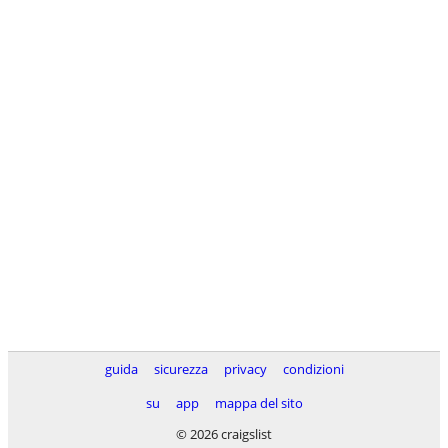
guida
sicurezza
privacy
condizioni
su
app
mappa del sito
© 2026 craigslist