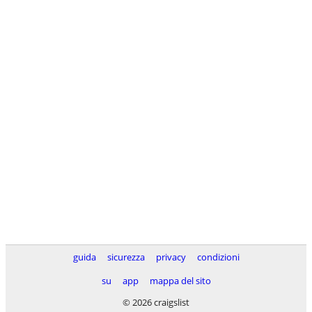
guida
sicurezza
privacy
condizioni
su
app
mappa del sito
© 2026 craigslist