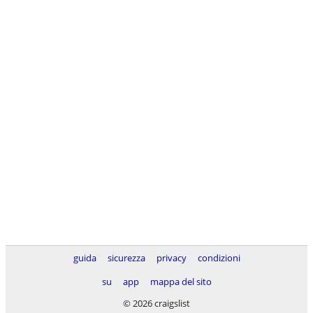
guida
sicurezza
privacy
condizioni
su
app
mappa del sito
© 2026 craigslist