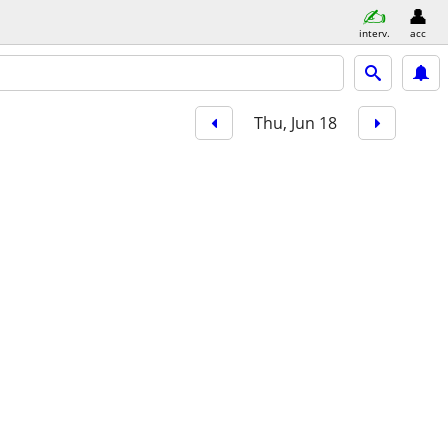
interv.
acc
Thu, Jun 18