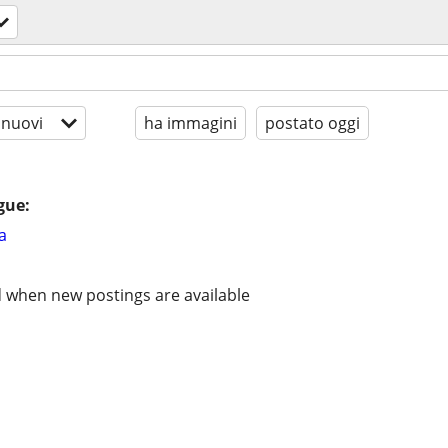
 nuovi
ha immagini
postato oggi
gue:
a
d when new postings are available