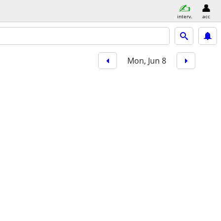
interv.
acc
Mon, Jun 8